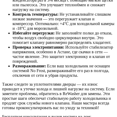
конденсатора раз в 3-4 месяца с помощью мягкой щетки
или пылесоса. Это улучшает теплообмен и снижает
нагрузку на систему.
Контроль температуры:
Не устанавливайте слишком
низкие значения — это перегружает клапан и
компрессор. Оптимально: +4°C для холодильной камеры
и -18°C для морозильной.
Избегайте перегрузки:
Не заполняйте полки до отказа,
чтобы воздух свободно циркулировал внутри. Это
помогает клапану равномерно распределять хладагент.
Проверка электропитания:
Используйте стабилизатор
напряжения, особенно в Астане, где скачки в сети —
частое явление. Это защитит электронику и клапан от
повреждений.
Размораживание:
Если ваш холодильник не оснащен
системой No Frost, размораживайте его раз в полгода,
отключив от сети и убрав продукты.
Также следите за уплотнителями дверцы — их износ
приводит к утечке холода и лишней нагрузке на систему. Если
заметите проблемы, обратитесь в ReWasher для замены. Эти
простые шаги обеспечат стабильную работу холодильника и
продлят срок службы нового клапана. Наши мастера всегда
готовы проконсультировать вас по уходу за техникой!
Бесплатная консультация и вызов мастера на дом: