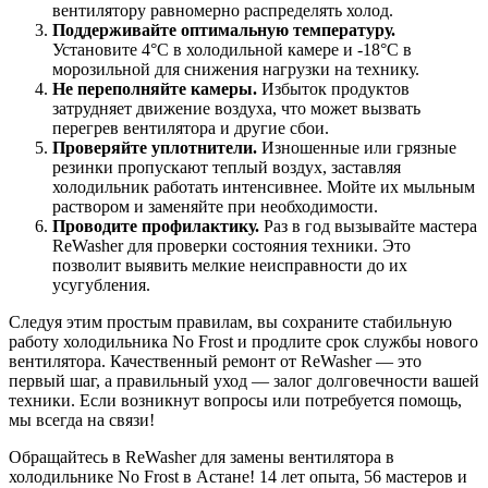
вентилятору равномерно распределять холод.
Поддерживайте оптимальную температуру.
Установите 4°C в холодильной камере и -18°C в
морозильной для снижения нагрузки на технику.
Не переполняйте камеры.
Избыток продуктов
затрудняет движение воздуха, что может вызвать
перегрев вентилятора и другие сбои.
Проверяйте уплотнители.
Изношенные или грязные
резинки пропускают теплый воздух, заставляя
холодильник работать интенсивнее. Мойте их мыльным
раствором и заменяйте при необходимости.
Проводите профилактику.
Раз в год вызывайте мастера
ReWasher для проверки состояния техники. Это
позволит выявить мелкие неисправности до их
усугубления.
Следуя этим простым правилам, вы сохраните стабильную
работу холодильника No Frost и продлите срок службы нового
вентилятора. Качественный ремонт от ReWasher — это
первый шаг, а правильный уход — залог долговечности вашей
техники. Если возникнут вопросы или потребуется помощь,
мы всегда на связи!
Обращайтесь в ReWasher для замены вентилятора в
холодильнике No Frost в Астане! 14 лет опыта, 56 мастеров и